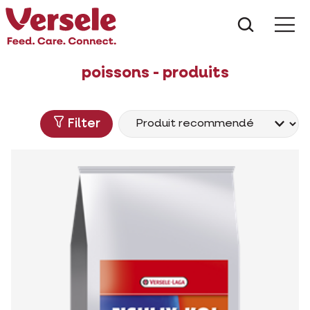
Que che
Mé
poissons - produits
Filter