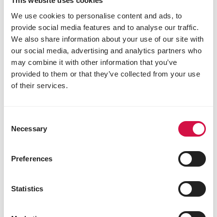
This website uses cookies
We use cookies to personalise content and ads, to
provide social media features and to analyse our traffic.
We also share information about your use of our site with
our social media, advertising and analytics partners who
may combine it with other information that you’ve
provided to them or that they’ve collected from your use
of their services.
Consent
Necessary
FISHLIX
Selection
Sticks Multi Colour
Preferences
Sticks pour poissons
Statistics