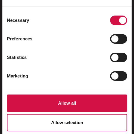
Oiseaux aquatiques
Pigeons voyageurs
Consent
Necessary
Selection
Pigeons d'ornement
Rongeurs
Preferences
Lapins
Statistics
Furets
Poissons
Marketing
Reptiles
Chiens
Allow all
Chats
Gallinacés
Allow selection
Chevaux