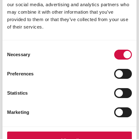
our social media, advertising and analytics partners who
Partagez cet article
may combine it with other information that you’ve
Partagez sur Face
Partagez s
Parta
provided to them or that they’ve collected from your use
of their services.
Consent
Sélectionné pour vous
Necessary
Selection
Preferences
Statistics
Marketing