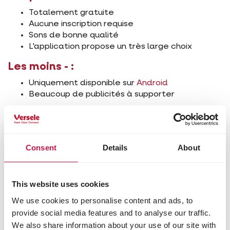
Totalement gratuite
Aucune inscription requise
Sons de bonne qualité
L'application propose un très large choix
Les moins - :
Uniquement disponible sur
Android
Beaucoup de publicités à supporter
Vous ne reconnaissez pas suffisamment les oiseaux
que vous voyez? Alors
devenez membre de
Consent
Details
About
Welcome Home Nature
et téléchargez notre
affiche reprenant les oiseaux de jardin. Vous
pourrez ainsi découvrir en un coup d'œil qui d’entre
This website uses cookies
eux vient vous rendre visite. Et si vous voulez tester
We use cookies to personalise content and ads, to
vos connaissances sur les oiseaux de campagne,
provide social media features and to analyse our traffic.
n’hésitez pas et
essayez notre quiz sur les oiseaux
!
We also share information about your use of our site with