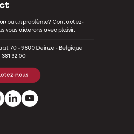
ct
on ou un problème? Contactez-
s vous aiderons avec plaisir.
aat 70 - 9800 Deinze - Belgique
 381 32 00
ctez-nous
ok
Instagram
LinkedIn
Youtube