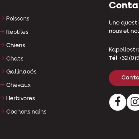
Conta
Poissons
Une questi
nous et nou
Reptiles
Chiens
Kapellestr
Tél
+32 (0)9
Chats
Gallinacés
Conta
Chevaux
Herbivores
Facebo
Cochons nains