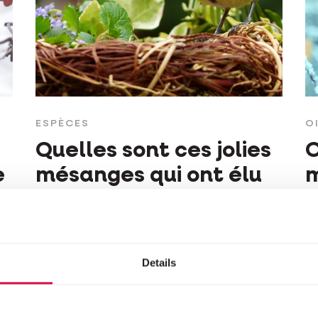
ESPÈCES
O
Quelles sont ces jolies
O
e
mésanges qui ont élu
m
domicile dans mon
l
jardin?
Details