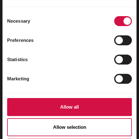
Oiseaux aquatiques
Pigeons voyageurs
Consent
Necessary
Selection
Pigeons d'ornement
Rongeurs
Preferences
Lapins
Statistics
Furets
Poissons
Marketing
Reptiles
Chiens
Allow all
Chats
Gallinacés
Allow selection
Chevaux