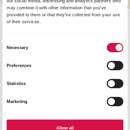
our social media, advertising and analytics partners who
15ml par litre d’eau).
may combine it with other information that you’ve
provided to them or that they’ve collected from your use
of their services.
Consent
Necessary
Selection
Preferences
Statistics
Marketing
Partagez cet article
Partagez sur Face
Partagez s
Parta
Allow all