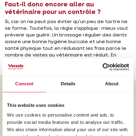
Faut-il donc encore aller au
vétérinaire pour un contrôle ?
Si, car on ne peut pas éviter qu’un peu de tartre ne
se forme. Toutefois, la règle s’applique : mieux vaut
prévenir que guérir. Un brossage régulier des dents
assure une bonne hygiène buccale et une bonne
santé physique tout en réduisant les frais parce le
nombre de visites au vétérinaire est réduit. En
outre, votre chien doit subir moins de manipulations !
Conseil : Après le brossage, vous
Consent
Details
About
pouvez encore appliquer des
soins additionnels
This website uses cookies
à l’aide d’
Oral Spray
, la prunelle de vos yeux
We use cookies to personalise content and ads, to
aura une haleine fraîche ! Entre deux sessions
provide social media features and to analyse our traffic.
de brossage vous pouvez aussi ajouter un peu
We also share information about your use of our site with
d’
Opti Breath
à l’eau de boisson (1 cuillère de