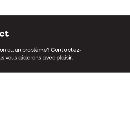
ct
on ou un problème? Contactez-
s vous aiderons avec plaisir.
aat 70 - 9800 Deinze - Belgique
 381 32 00
ctez-nous
ok
Instagram
LinkedIn
Youtube