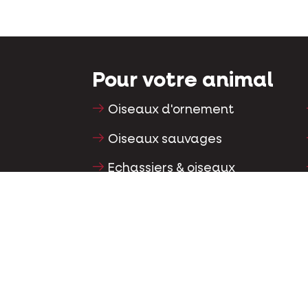
Pour votre animal
Oiseaux d'ornement
Oiseaux sauvages
Echassiers & oiseaux
coureurs
Oiseaux aquatiques
Pigeons voyageurs
Pigeons d'ornement
Rongeurs