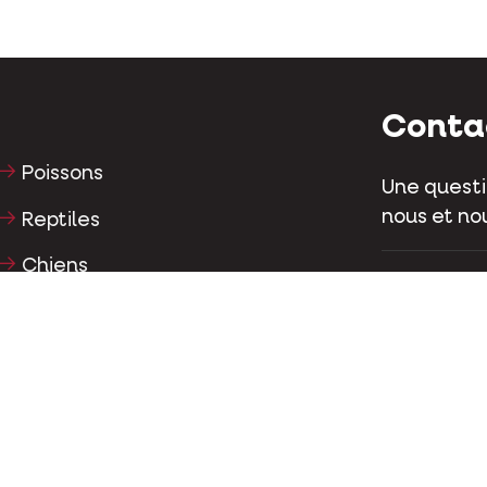
Conta
Poissons
Une questi
nous et nou
Reptiles
Chiens
Kapellestr
Tél
+32 (0)9
Chats
Gallinacés
Conta
Chevaux
Herbivores
Facebo