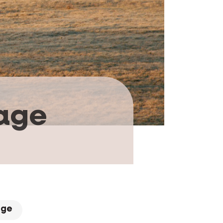
rage
age