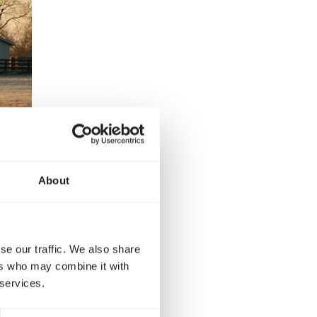
About
se our traffic. We also share
ers who may combine it with
 services.
book
r Whatsapp
gez par mail