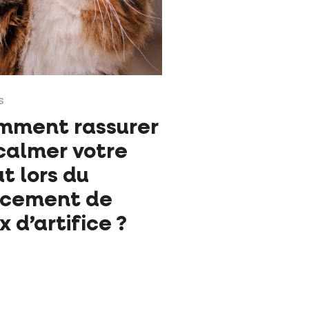
S
mment rassurer
calmer votre
t lors du
ncement de
x d’artifice ?