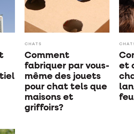
CHATS
CHAT
t
Comment
Co
fabriquer par vous-
et 
tiel
même des jouets
cha
pour chat tels que
la
maisons et
feu
griffoirs?