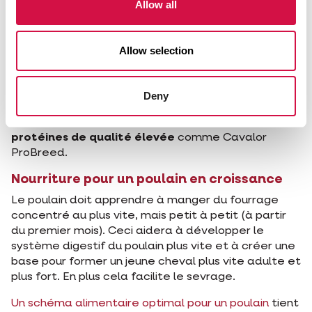
Allow all
le développement cellulaire. En particulier le besoin
en protéines d'une haute valeur biologique
augmente, tout comme le besoin en calcium,
Allow selection
phosphore, zinc, manganèse, vitamine A et vitamine
D3.
Pour pouvoir satisfaire à ce besoin élevé lors de la
Deny
période d'allaitement, la jument a besoin
d'une
ration riche en énergie, huiles végétales et
protéines de qualité élevée
comme Cavalor
ProBreed.
Nourriture pour un poulain en croissance
Le poulain doit apprendre à manger du fourrage
concentré au plus vite, mais petit à petit (à partir
du premier mois). Ceci aidera à développer le
système digestif du poulain plus vite et à créer une
base pour former un jeune cheval plus vite adulte et
plus fort. En plus cela facilite le sevrage.
Un schéma alimentaire optimal pour un poulain
tient