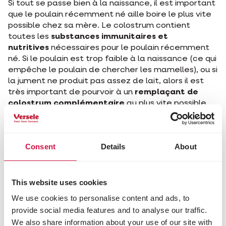
Si tout se passe bien à la naissance, il est important
que le poulain récemment né aille boire le plus vite
possible chez sa mère. Le colostrum contient
toutes les
substances immunitaires et
nutritives
nécessaires pour le poulain récemment
né. Si le poulain est trop faible à la naissance (ce qui
empêche le poulain de chercher les mamelles), ou si
la jument ne produit pas assez de lait, alors il est
très important de pourvoir à un
remplaçant de
colostrum complémentaire
au plus vite possible
(dans les prochaines 24h), comme
Cavalor
Colostra 24
.
Il est important d'être vite car les insuffisances
Consent
Details
About
dans les premières heures cruciales peuvent avoir
un effet négatif sur la poursuite du développement
du poulain. Cavalor Hyppolac a été spécialement
This website uses cookies
conçu comme succédané de lait pour des poulains
We use cookies to personalise content and ads, to
orphelins ou pour des poulains de juments qui ne
provide social media features and to analyse our traffic.
produisent pas assez de lait. Parce qu'il est
We also share information about your use of our site with
important d'utiliser une sorte de régularité dans