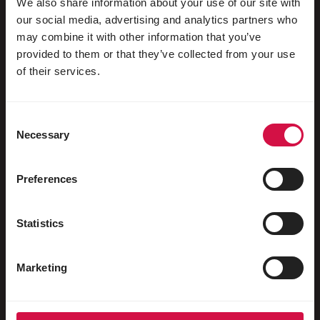
We also share information about your use of our site with
our social media, advertising and analytics partners who
may combine it with other information that you’ve
provided to them or that they’ve collected from your use
Pour votre animal
of their services.
Oiseaux d'ornement
Consent
Oiseaux sauvages
Necessary
Selection
Echassiers & oiseaux coureurs
Oiseaux aquatiques
Preferences
Pigeons voyageurs
Statistics
Pigeons d'ornement
Rongeurs
Marketing
Lapins
Furets