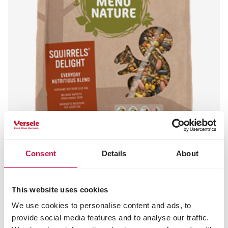
Consent
Details
About
MENU NATURE
Délice pour Écureuils
This website uses cookies
Mélange pour écureuils
We use cookies to personalise content and ads, to
provide social media features and to analyse our traffic.