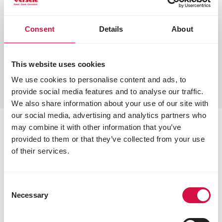
Consent
Details
About
This website uses cookies
We use cookies to personalise content and ads, to
provide social media features and to analyse our traffic.
We also share information about your use of our site with
our social media, advertising and analytics partners who
may combine it with other information that you’ve
OPTI-FIT : pigeons toujours en
provided to them or that they’ve collected from your use
of their services.
pleine forme
Grâce à un équilibre parfait de vitamines,
antioxydants, acides aminés et minéraux
Consent
Necessary
supplémentaires, les mélanges OPTI-FIT renforcent
Selection
la santé et améliorent la digestion. La combinaison
unique avec l’acide butyrique estérifié favorise