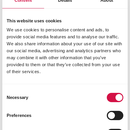
Consent
Details
About
This website uses cookies
We use cookies to personalise content and ads, to
provide social media features and to analyse our traffic.
We also share information about your use of our site with
our social media, advertising and analytics partners who
may combine it with other information that you’ve
provided to them or that they’ve collected from your use
Les anthocyanes protègent
of their services.
les muscles
Consent
Les anthocyanes sont les polyphénols les plus
Necessary
importants pour la protection musculaire. Une
Selection
étude menée en 2010 par le ‘New Zealand Institute
for Plant & Food Research’ a démontré que ces
Preferences
composés protègent les cellules musculaires
contre le stress oxydatif. Le maïs noir contient des