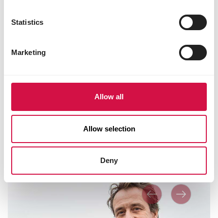
granulés, passez entièrement aux mélanges
Plus.
Statistics
Dès que vos pigeons sont habitués aux
granulés extrudés Plus pendant une saison, ils
Marketing
les accepteront naturellement dans les
autres mélanges Plus.
Besoin d’aide ?
Allow all
Si la transition vers le nouvel aliment ne se déroule
pas comme prévu ou si vous avez des questions,
Allow selection
contactez nos spécialistes via le formulaire de
contact. Ils se feront un plaisir de vous aider !
Deny
Précédent
Suivante