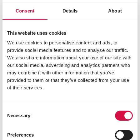
Consent
Details
About
2. Transition progressive vers
les granulés extrudés
This website uses cookies
Continuez à utiliser le mélange de graines
We use cookies to personalise content and ads, to
habituel tout en introduisant progressivement
les granulés extrudés.
provide social media features and to analyse our traffic.
Commencez par donner une petite quantité
We also share information about your use of our site with
de Success Corn avant de proposer, quelques
our social media, advertising and analytics partners who
heures plus tard, une demi-ration du mélange
may combine it with other information that you’ve
habituel.
provided to them or that they’ve collected from your use
Le lendemain, répétez cette opération :
of their services.
d’abord Success Corn, puis la ration normale du
mélange habituel.
Ensuite, offrez les granulés extrudés et une
Consent
demi-ration du mélange de graines.
Necessary
Selection
Ce processus d’alternation peut être suivi
pendant environ une semaine sans provoquer
de carence nutritionnelle chez vos pigeons.
Preferences
Une fois qu’ils consomment facilement les