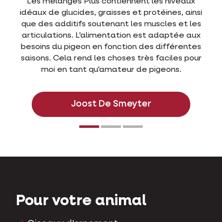
eaux
Les mélanges Plus sont les aliments pour
 ainsi
pigeons les plus riches du marché grâce au gr
et les
Plus. Les pigeons sont en bonne santé et
ée aux
peuvent mieux performer sans avoir besoin 
rentes
nombreux suppléments ou de programmes
s pour
compliqués. Nos pigeons sont engagés chaq
.
semaine sur des courses de 400 à 500 km e
ont eu suffisamment de force et d'énergie 
début et à la fin de la saison.
Jelle De Bock
Pour votre animal