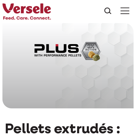
Que che
Mé
Pellets extrudés :