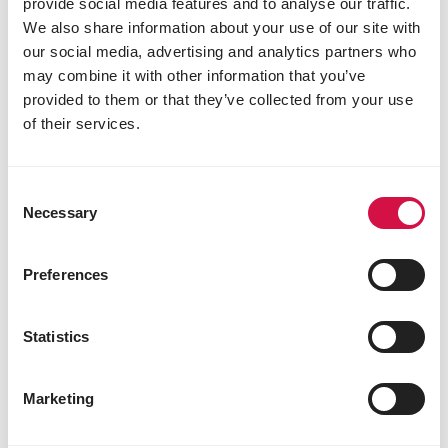
provide social media features and to analyse our traffic.
extrudés pour les pigeons
We also share information about your use of our site with
voyageurs
our social media, advertising and analytics partners who
may combine it with other information that you’ve
Meilleure assimilation et digestion des
nutriments
provided to them or that they’ve collected from your use
Élimination des virus, bactéries et moisissures
of their services.
Granulés ronds, faciles à ingérer,
contrairement aux granulés pressés à froid
anguleux, moins appréciés par les pigeons, qui
Consent
préfèrent naturellement les formes rondes
Necessary
Selection
Désactivation des facteurs antinutritionnels,
notamment issus des légumineuses
Preferences
Inactivation des enzymes responsables de la
détérioration des aliments
Grâce aux mélanges Plus, Versele-Laga garantit
Statistics
une alimentation complète et équilibrée pour
maximiser les performances de vos pigeons. Un vrai
Marketing
gain de simplicité et d’efficacité pour les
colombophiles souhaitant nourrir leurs pigeons de
manière optimale. Bonne chance dans l’élevage de