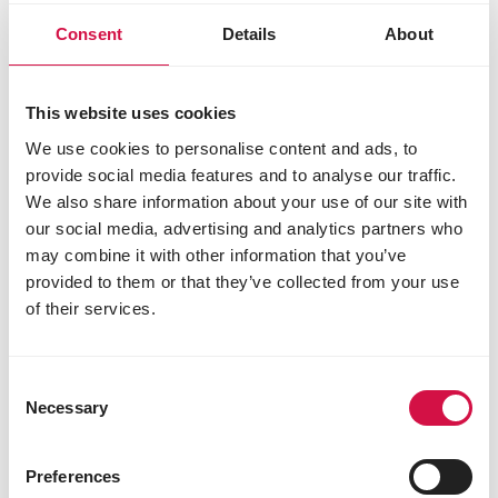
Consent
Details
About
1. Apprenez à votre chien à saisir des jouets à
tirer.
This website uses cookies
Rendre le jouet au maître du jeu.
We use cookies to personalise content and ads, to
Gardez toujours une attitude
provide social media features and to analyse our traffic.
accueillante.
We also share information about your use of our site with
Il est important pour le chien de gagner le
our social media, advertising and analytics partners who
jouet pour recommencer à jouer.
may combine it with other information that you’ve
Votre chien préfère jouer seul ? Faites
alors l’exercice avec deux jouets.
provided to them or that they’ve collected from your use
of their services.
Abandon du maître du jeu.
Apprenez à votre chien à chercher sa
Consent
nourriture. Il abandonnera alors
Necessary
Selection
automatiquement le jeu.
Apprenez à part la manœuvre de « lâcher
le jeu.
Preferences