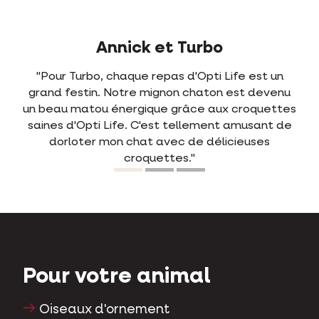
Jens et Rosa
 est un
"Dès la première fois que nous avons mél
t devenu
Opti Life avec l'ancienne nourriture de Ro
roquettes
elle en sélectionnait les nouvelles croquet
musant de
Avant, elle souffrait souvent de diarrhé
euses
Depuis qu'elle mange Opti Life, ce n'est p
jamais le cas. Elle le digère tellement bien
chat satisfait, un maître satisfait."
Pour votre animal
Oiseaux d'ornement