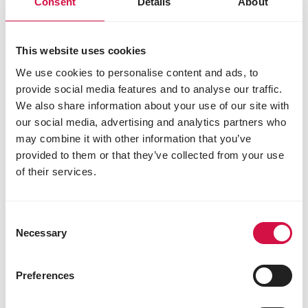
Consent
Opti Life garantit l’équilibre nutritionnel
Details
About
naturel : Nutritional Balance. Cet
équilibre se traduit par une parfaite
This website uses cookies
harmonie entre ingrédients naturels,
appétence optimale et haute
We use cookies to personalise content and ads, to
digestibilité.
provide social media features and to analyse our traffic.
We also share information about your use of our site with
our social media, advertising and analytics partners who
may combine it with other information that you’ve
Alimentation pour les chats à
provided to them or that they’ve collected from your use
l’estomac sensible
of their services.
Choisissez Opti Life Sensitive et offrez à votre chat
l’alimentation idéale : facilement digestible et
Consent
adaptée à ses besoins de carnivore strict. Nos
Necessary
croquettes premium sont soigneusement élaborées
Selection
avec des ingrédients naturels, savoureux et de
haute qualité. Elles ne contiennent ni arômes, ni
Preferences
colorants, ni conservateurs artificiels, et
garantissent un équilibre nutritionnel naturel. Votre