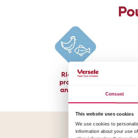
Pou
Riche en
protéines
animales
Consent
This website uses cookies
We use cookies to personalis
Une f
information about your use of