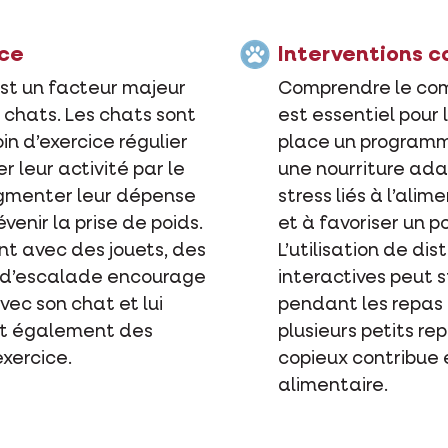
ice
Interventions 
st un facteur majeur
Comprendre le co
 chats. Les chats sont
est essentiel pour 
in d’exercice régulier
place un programme
r leur activité par le
une nourriture ada
augmenter leur dépense
stress liés à l’ali
enir la prise de poids.
et à favoriser un po
t avec des jouets, des
L’utilisation de di
és d’escalade encourage
interactives peut s
vec son chat et lui
pendant les repas e
ont également des
plusieurs petits re
exercice.
copieux contribue 
alimentaire.