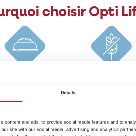
rquoi choisir Opti Li
Teneur réduite
Pauvre en
en graisses
glucides
Details
e content and ads, to provide social media features and to analy
ormule adaptée aux
 our site with our social media, advertising and analytics partn