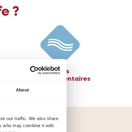
fe ?
Fibres
supplémentaires
About
se our traffic. We also share
 chats
ers who may combine it with