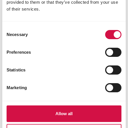
provided to them or that they’ve collected from your use
saumon pur, naturellement riche en
of their services.
acides gras oméga-3 tels que l’EPA (acide
eicosapentaénoïque) et le DHA (acide
docosahexaénoïque). Ces nutriments
Consent
soutiennent les défenses naturelles et
Necessary
Selection
l’immunité du chat, tout en favorisant la
santé générale du système digestif. Ils
Preferences
contribuent également à une peau saine
et à un pelage brillant.
Statistics
Offrez à votre chat une vie longue et
en bonne santé !
Marketing
Choisissez Opti Life Sensitive et donnez à
votre chat une alimentation hautement
digestible, idéale pour les estomacs
sensibles, qui soutient la digestion et le
Allow all
bien-être général. Vous contribuerez ainsi
à ce que votre chat vive longtemps,