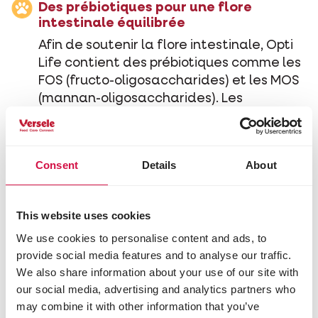
Des prébiotiques pour une flore
intestinale équilibrée
Afin de soutenir la flore intestinale, Opti
Life contient des prébiotiques comme les
FOS (fructo-oligosaccharides) et les MOS
(mannan-oligosaccharides). Les
prébiotiques constituent une source de
nourriture pour les bonnes bactéries,
tandis que les MOS contribuent à fixer et
Consent
Details
About
à éliminer les bactéries nocives avant
qu’elles n’endommagent la paroi
intestinale. Ensemble, ils favorisent une
This website uses cookies
flore équilibrée et une digestion saine.
We use cookies to personalise content and ads, to
provide social media features and to analyse our traffic.
We also share information about your use of our site with
Riches en acides gras oméga-3
our social media, advertising and analytics partners who
may combine it with other information that you’ve
Opti Life Sensitive est formulé à base de