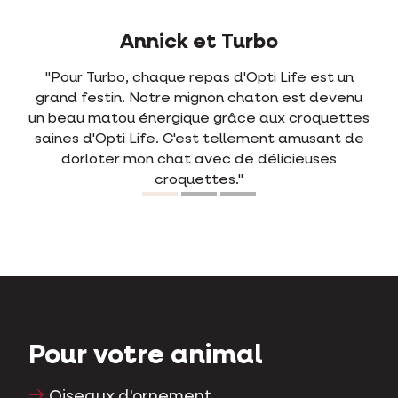
Jens et Rosa
"Dès la première fois que nous avons mélangé
nu
Opti Life avec l'ancienne nourriture de Rosa,
es
elle en sélectionnait les nouvelles croquettes.
de
Avant, elle souffrait souvent de diarrhée.
Depuis qu'elle mange Opti Life, ce n'est plus
jamais le cas. Elle le digère tellement bien. Un
chat satisfait, un maître satisfait."
Pour votre animal
Oiseaux d'ornement