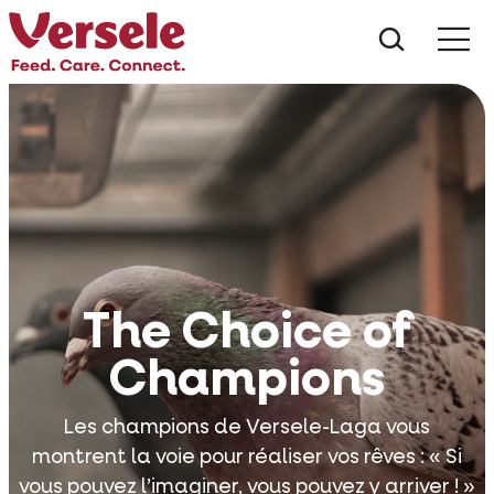
Que che
Mé
The Choice of
Champions
Les champions de Versele-Laga vous
montrent la voie pour réaliser vos rêves : « Si
vous pouvez l’imaginer, vous pouvez y arriver ! »