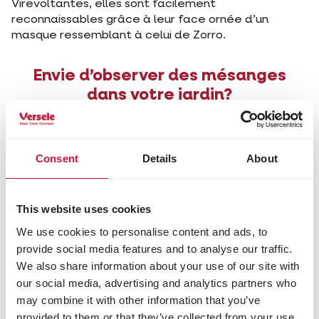
Virevoltantes, elles sont facilement
reconnaissables grâce à leur face ornée d’un
masque ressemblant à celui de Zorro.
Envie d’observer des mésanges
dans votre jardin?
Pour cela, accrochez des
boules de graisse
aux
arbres ou en hauteur et offrez-leur
de la nourriture
Consent
Details
About
appropriée
. Les mésanges charbonnières se
nourrissent d'insectes principalement en été et
davantage de graines et de fruits en hiver. Les
mésanges bleues ne mangent des graines et des
This website uses cookies
fruits qu’exclusivement en hiver. En automne et en
We use cookies to personalise content and ads, to
hiver, il est également possible d’apercevoir des
provide social media features and to analyse our traffic.
mésanges huppées, des mésanges noires et des
We also share information about your use of our site with
mésanges à longue queue.
our social media, advertising and analytics partners who
may combine it with other information that you’ve
provided to them or that they’ve collected from your use