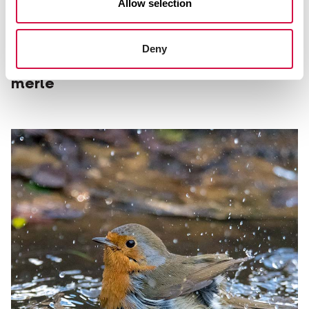
Allow selection
ESPÈCES
Deny
10 choses que vous ne saviez pas sur le
merle