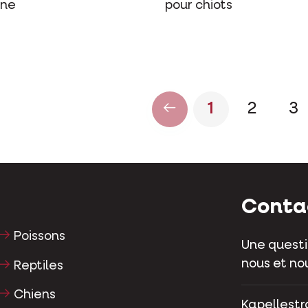
ine
pour chiots
1
2
3
Conta
Poissons
Une questi
nous et nou
Reptiles
Chiens
Kapellestr