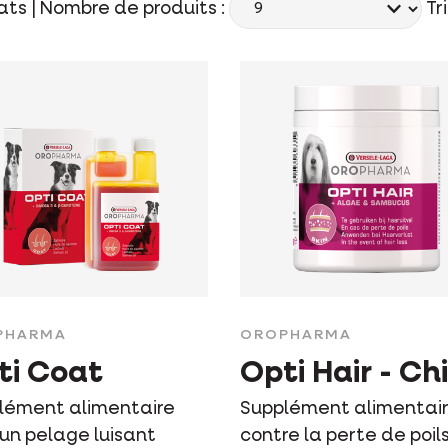
ats |
Nombre de produits :
Tri
PHARMA
OROPHARMA
ti Coat
Opti Hair - Ch
lément alimentaire
Supplément alimentai
 un pelage luisant
contre la perte de poil