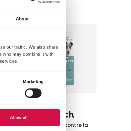
soluble
About
se our traffic. We also share
ers who may combine it with
 services.
Marketing
OROPHARMA
Opti Breath
Allow all
Bain de bouche contre la