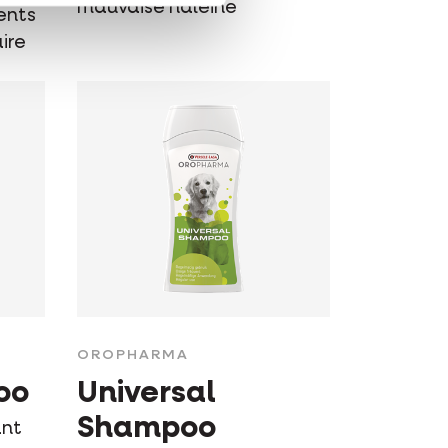
mauvaise haleine
ents
ire
OROPHARMA
oo
Universal
Shampoo
ant