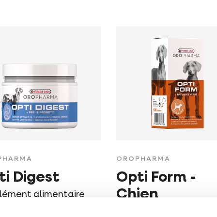
PHARMA
OROPHARMA
ti Digest
Opti Form -
Chien
lément alimentaire
un bon transit
Supplément alimentair