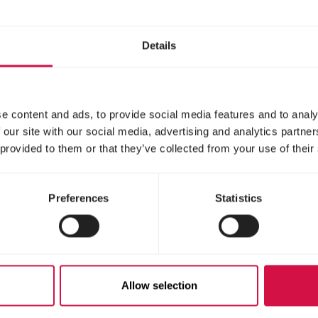
tinal
renforce la condition
physique générale
Details
e content and ads, to provide social media features and to analy
 our site with our social media, advertising and analytics partn
 provided to them or that they’ve collected from your use of their
Preferences
Statistics
PHARMA
OROPHARMA
 Milk
Plaque Free
Allow selection
Dental Kit
ent d’allaitement sous