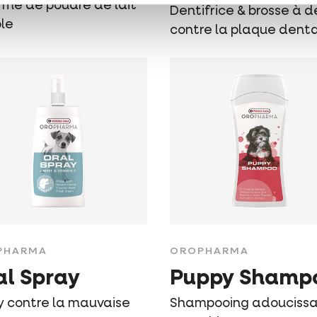
orme de poudre de lait
Dentifrice & brosse à d
ble
contre la plaque denta
PHARMA
OROPHARMA
al Spray
Puppy Shamp
y contre la mauvaise
Shampooing adouciss