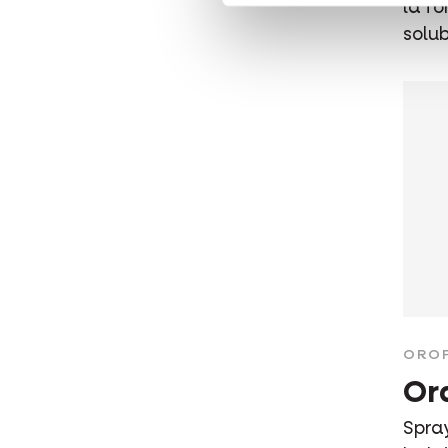
la f
solu
ORO
Or
Spra