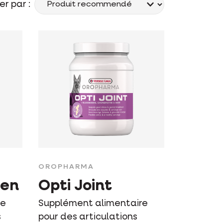
er par :
OROPHARMA
ien
Opti Joint
re
Supplément alimentaire
s
pour des articulations