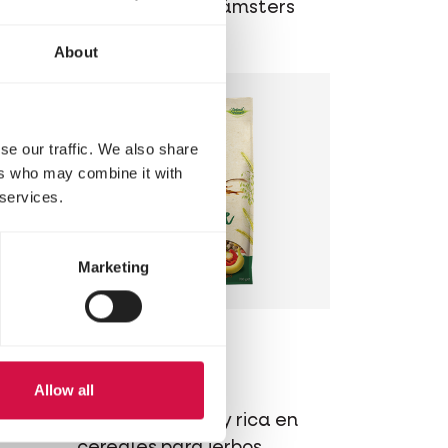
ra
cereales para hámsters
About
se our traffic. We also share
ers who may combine it with
 services.
Marketing
NATURE
Gerbil
Allow all
en
Mezcla variada y rica en
cereales para jerbos