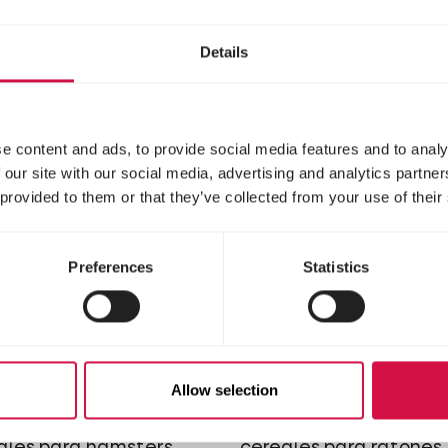
s para chinchillas
fibra y con verduras pa
degús
Details
e content and ads, to provide social media features and to analy
 our site with our social media, advertising and analytics partn
 provided to them or that they’ve collected from your use of their
Preferences
Statistics
RE
NATURE
ni Hámster
Ratón
Allow selection
la variada y rica en
Mezcla variada y rica 
ales para hámsters
cereales para ratones