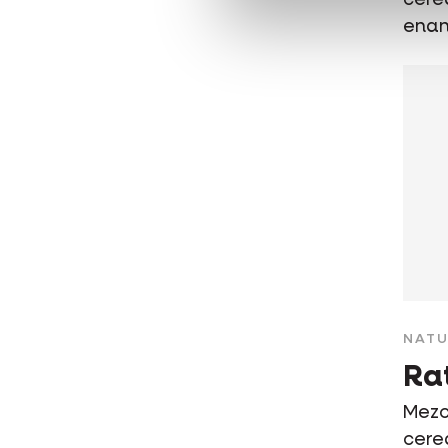
enan
NATU
Ra
Mezc
cere