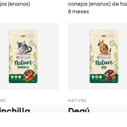
jos (enanos)
conejos (enanos) de h
8 meses
RE
NATURE
inchilla
Degú
la variada y rica en
Mezcla sin cereales, ri