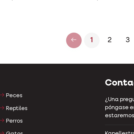
1
2
3
Conta
Peces
¿Una pregu
póngase en
Reptiles
estaremos
Perros
Kapellestr