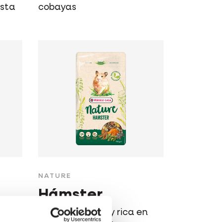
asta
cobayas
NATURE
Hámster
ca en
Mezcla variada y rica en