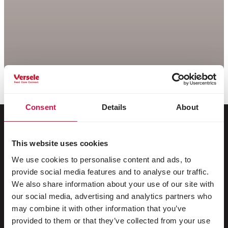
Consent
Details
About
This website uses cookies
Para su animal
We use cookies to personalise content and ads, to
provide social media features and to analyse our traffic.
Aves de jaula y de voladera
We also share information about your use of our site with
Pájaros silvestres
our social media, advertising and analytics partners who
may combine it with other information that you’ve
Aves zancudas & no voladoras
provided to them or that they’ve collected from your use