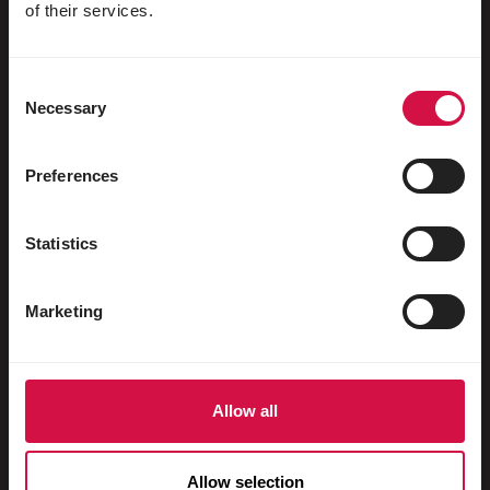
Aves acuáticas
of their services.
Palomas mensajeras
Consent
Palomas ornamentales
Necessary
Selection
Pequeños mamíferos
Conejos
Preferences
Hurones
Statistics
Peces
Reptiles
Marketing
Perros
Gatos
Allow all
Gallináceas
Caballos
Allow selection