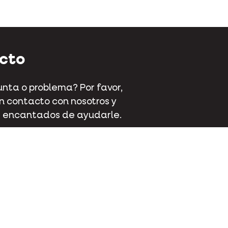
cto
nta o problema? Por favor,
 contacto con nosotros y
 encantados de ayudarle.
aat 70 - 9800 Deinze - Bélgica
 381 32 00
cto
ok
Instagram
Pinterest
Youtube