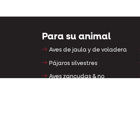
Para su animal
Aves de jaula y de voladera
Pájaros silvestres
Aves zancudas & no
voladoras
Aves acuáticas
Palomas mensajeras
Palomas ornamentales
Pequeños mamíferos