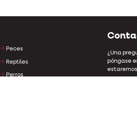
Conta
Peces
¿Una pregu
póngase en
Reptiles
estaremos
Perros
Kapellestr
Gatos
Tel
+32 (0)9
Gallináceas
Caballos
Conta
Herbívoros
Facebo