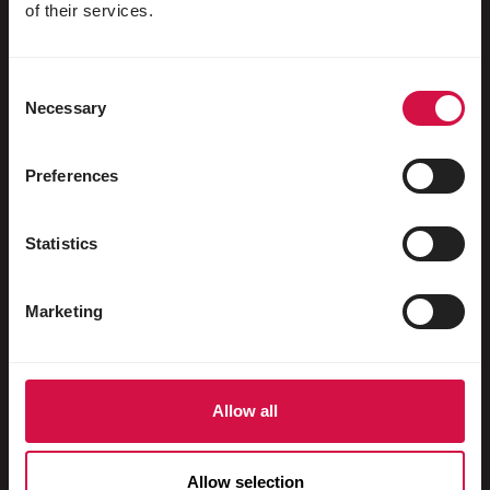
Aves acuáticas
of their services.
Palomas mensajeras
Consent
Palomas ornamentales
Necessary
Selection
Pequeños mamíferos
Conejos
Preferences
Hurones
Statistics
Peces
Reptiles
Marketing
Perros
Gatos
Allow all
Gallináceas
Caballos
Allow selection