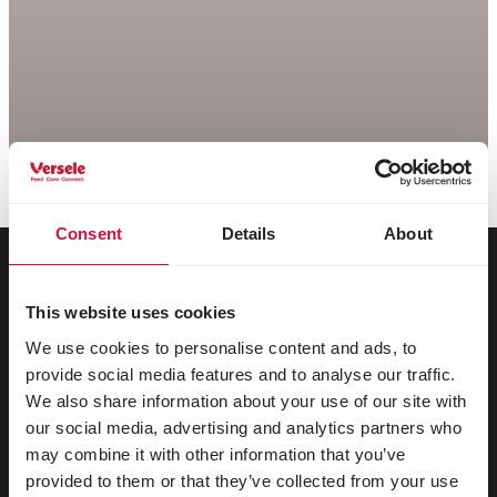
Consent
Details
About
This website uses cookies
Para su animal
We use cookies to personalise content and ads, to
provide social media features and to analyse our traffic.
Aves de jaula y de voladera
We also share information about your use of our site with
Pájaros silvestres
our social media, advertising and analytics partners who
may combine it with other information that you’ve
Aves zancudas & no voladoras
provided to them or that they’ve collected from your use