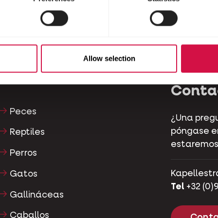
Allow selection
Conta
Peces
¿Una pregu
póngase en
Reptiles
estaremos
Perros
Kapellestr
Gatos
Tel
+32 (0)9
Gallináceas
Caballos
Conta