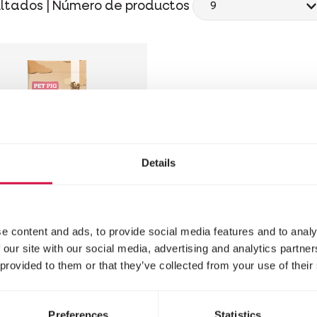
ltados |
Número de productos
Details
e content and ads, to provide social media features and to analy
TRY'S BEST
 our site with our social media, advertising and analytics partn
T PIG muesli
 provided to them or that they’ve collected from your use of their
la de copos para
os de compañía
Preferences
Statistics