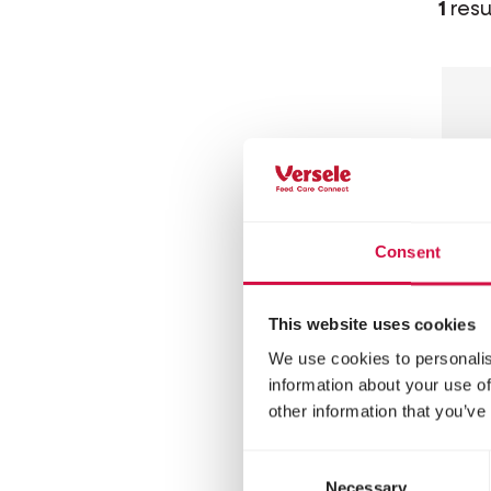
1
resu
Consent
This website uses cookies
We use cookies to personalis
COUN
information about your use of
PE
other information that you’ve
Mezc
Consent
cerd
Necessary
Selection