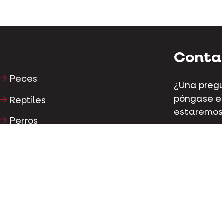
Conta
Peces
¿Una pregu
póngase en
Reptiles
estaremos
Perros
Kapellestr
Gatos
Tel
+32 (0)9
Gallináceas
Caballos
Conta
Herbívoros
Facebo