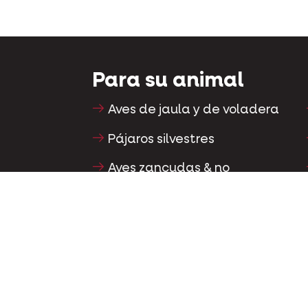
Para su animal
Aves de jaula y de voladera
Pájaros silvestres
Aves zancudas & no
voladoras
Aves acuáticas
Palomas mensajeras
Palomas ornamentales
Pequeños mamíferos