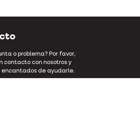
cto
nta o problema? Por favor,
 contacto con nosotros y
 encantados de ayudarle.
aat 70 - 9800 Deinze - Bélgica
 381 32 00
cto
ok
Instagram
Pinterest
Youtube