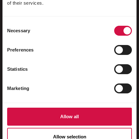
Aves acuáticas
of their services.
Palomas mensajeras
Consent
Palomas ornamentales
Necessary
Selection
Pequeños mamíferos
Conejos
Preferences
Hurones
Statistics
Peces
Reptiles
Marketing
Perros
Gatos
Allow all
Gallináceas
Caballos
Allow selection