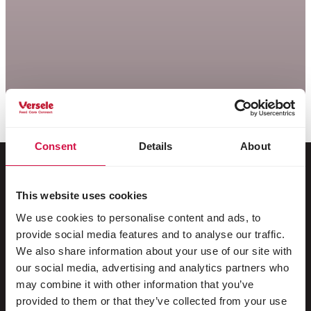
Consent
Details
About
This website uses cookies
Para su animal
We use cookies to personalise content and ads, to
provide social media features and to analyse our traffic.
Aves de jaula y de voladera
We also share information about your use of our site with
Pájaros silvestres
our social media, advertising and analytics partners who
may combine it with other information that you’ve
Aves zancudas & no voladoras
provided to them or that they’ve collected from your use