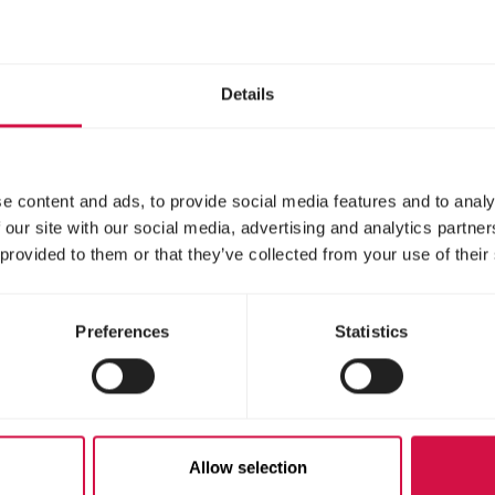
 fortificante listo
Pickstone para todas l
 usar para todo tipo de
especies de aves
ros ornamentales.
Details
e content and ads, to provide social media features and to analy
 our site with our social media, advertising and analytics partn
 provided to them or that they’ve collected from your use of their
Preferences
Statistics
UX
ORLUX
Allow selection
y Bloc Mini
PROFI Pasta 