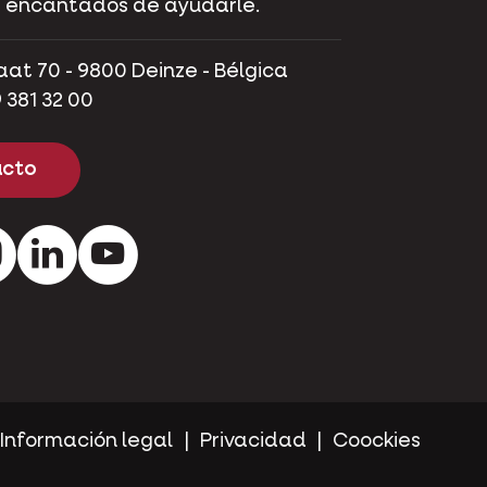
 encantados de ayudarle.
aat 70 - 9800 Deinze - Bélgica
 381 32 00
cto
ok
Instagram
Pinterest
Youtube
Información legal
Privacidad
Coockies