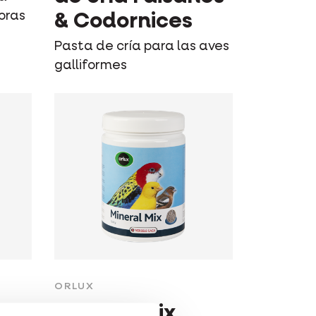
oras
& Codornices
Pasta de cría para las aves
galliformes
ORLUX
Mineral Mix