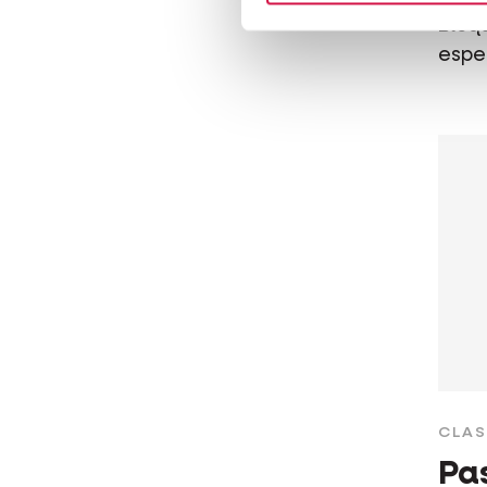
Bloqu
espe
CLAS
Pa