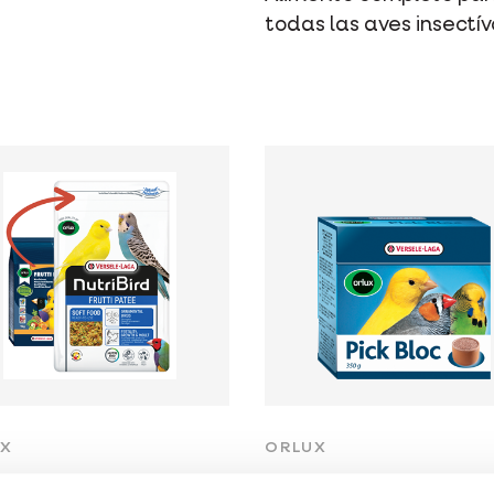
todas las aves insectív
UX
ORLUX
utti Patee
Pick Bloc