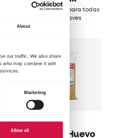
as
Mixtura mineral para todas
las especies de aves
About
se our traffic. We also share
ers who may combine it with
 services.
Marketing
CLASSIC
Allow all
de
Pasta de Huevo