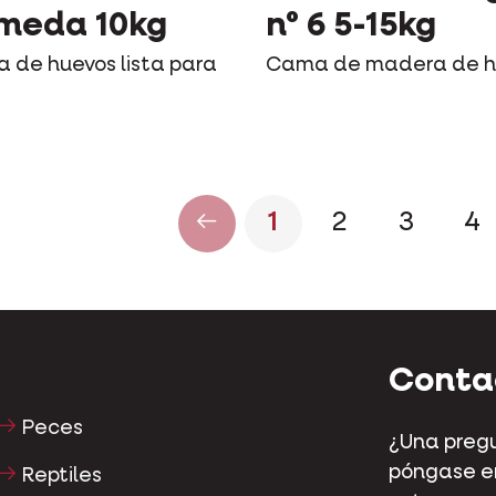
meda 10kg
n° 6 5-15kg
a de huevos lista para
Cama de madera de 
1
2
3
4
Conta
Peces
¿Una pregu
póngase en
Reptiles