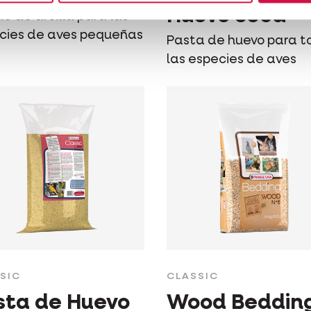
Huevo Seca
e de arcilla para las
cies de aves pequeñas
Pasta de huevo para t
las especies de aves
SIC
CLASSIC
sta de Huevo
Wood Beddin