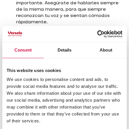
importante. Asegúrate de hablarles siempre
de la misma manera, para que siempre
reconozcan tu voz y se sientan cómodos
rápidamente.
No todas las razas de gallinas son igualmente
fáciles de domesticar. A muchos niños les gustan las
Consent
Details
About
gallinas y de vez en cuando se atreven a hacer
travesuras con ellas. Las gallinas ideales para los
niños son pequeñas, tranquilas, fiables, no corren
This website uses cookies
demasiado deprisa y son relativamente fáciles de
domesticar. Las galinas enanas belgas, como la
We use cookies to personalise content and ads, to
Barbuda de Uccle y la Barbuda de Amberes,
provide social media features and to analyse our traffic.
cumplen sin duda estos criterios. También son
We also share information about your use of our site with
adecuadas otras razas, como las enanas de Japón,
our social media, advertising and analytics partners who
las Wyandotte y las sedosas.
may combine it with other information that you’ve
provided to them or that they’ve collected from your use
¿Sabías que... las gallinas ponedoras ponen más
huevos cuando tienen entre 20 semanas y 2 años?
of their services.
Cuando una gallina tiene 2 años, empieza a poner