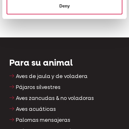
Compartir en Fac
Compartir 
Compa
Deny
Para su animal
Aves de jaula y de voladera
Pájaros silvestres
Aves zancudas & no voladoras
Aves acuáticas
Palomas mensajeras