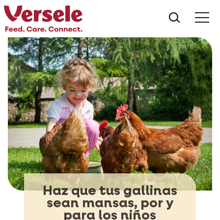
¿Qué es
Haz que tus gallinas
sean mansas, por y
para los niños