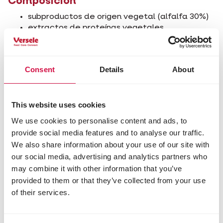
Composición
subproductos de origen vegetal (alfalfa 30%)
extractos de proteínas vegetales
semillas
sustancias minerales
fructo-oligosacáridos (0,3%)
Consent
Details
About
yuca
Componentes analíticos
This website uses cookies
proteína bruta 17,0%
aceites y grasas brutos 3,0%
We use cookies to personalise content and ads, to
fibra bruta 20,0%
provide social media features and to analyse our traffic.
ceniza bruta 9,0%
We also share information about your use of our site with
calcio 1,0%
our social media, advertising and analytics partners who
fósforo 0,8%
may combine it with other information that you’ve
provided to them or that they’ve collected from your use
Aditivos/kg
of their services.
Aditivos nutricionales
3a672a vitamina A 12000 UI