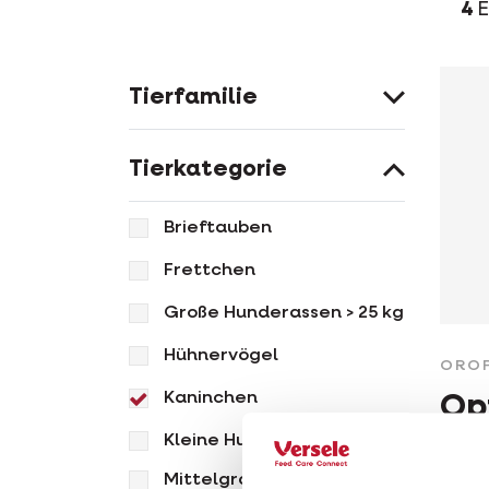
4
E
Tierfamilie
Tierkategorie
Brieftauben
Frettchen
Große Hunderassen > 25 kg
Hühnervögel
ORO
Kaninchen
Opt
Kleine Hunderassen < 10 kg
Mult
alle
Mittelgroße Hunderassen