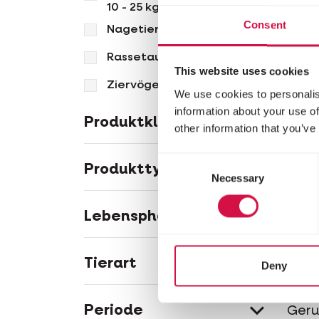
10 - 25 kg
Kani
Consent
Nagetiere
Rassetauben
This website uses cookies
Ziervögel
We use cookies to personalis
information about your use of
Produktklasse
other information that you’ve
Consent
Produkttyp
Necessary
Selection
Lebensphase
ORO
De
Tierart
Deny
Ki
Periode
Geru