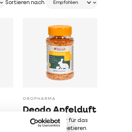
Sortieren nach
OROPHARMA
Deodo Apfelduft
Geruchshemmer für das
hen
Gehege von Nagetieren