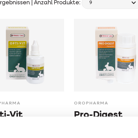
rgebnissen |
Anzahl Produkte:
PHARMA
OROPHARMA
i-Vit
Pro-Digest
ivitaminpräparat für
Darmregler für alle
 Nagetiere und
Nagetiere und Kaninc