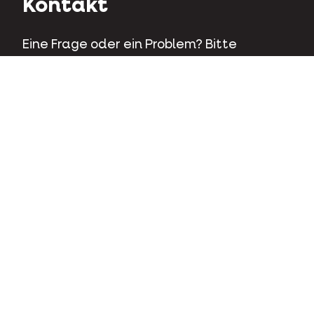
Kontakt
Eine Frage oder ein Problem? Bitte
kontaktieren Sie uns und wir helfen Ihnen
gerne weiter.
Kapellestraat 70 - 9800 Deinze - Belgien
Tel
+32 (0)9 381 32 00
Kontaktieren Sie uns
Facebook
Instagram
LinkedIn
Youtube