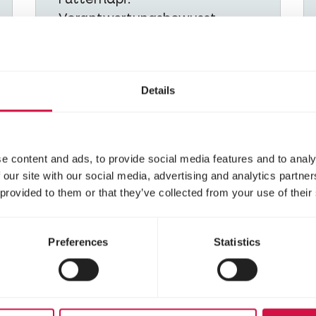
Futternapf.
Verantwortungsbewusst
beschaffte Zutaten und
strenge Qualitätskontrollen
bilden die Grundlage für
Details
hochwertige Rezepturen und
einen optimalen Nährwert.
e content and ads, to provide social media features and to analy
 our site with our social media, advertising and analytics partn
 provided to them or that they’ve collected from your use of their
Preferences
Statistics