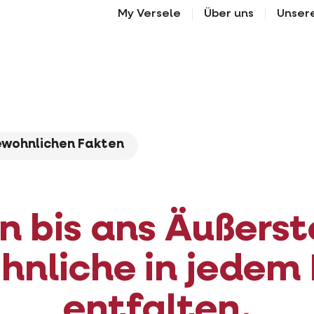
My Versele
Über uns
Unser
Scroll down
ewohnlichen Fakten
n bis ans Äußerst
nliche in jedem 
entfalten.