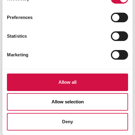
Preferences
Statistics
Marketing
Allow all
OPTI LIFE
Allow selection
Prime Adult Salmon
Nährstoffreiches, getreidefreies Hundefutter
Deny
– Lachs – alle Rassen