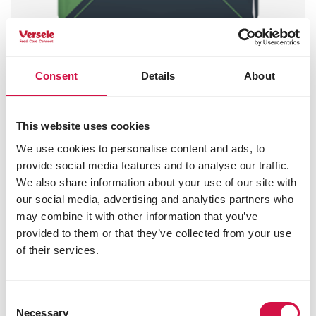
OPTI LIFE
Consent
Details
About
Prime Adult Chicken
Nährstoffreiches, getreidefreies Hundefutter
This website uses cookies
– Huhn – alle Rassen
We use cookies to personalise content and ads, to
provide social media features and to analyse our traffic.
We also share information about your use of our site with
our social media, advertising and analytics partners who
may combine it with other information that you’ve
provided to them or that they’ve collected from your use
of their services.
Consent
Necessary
Selection