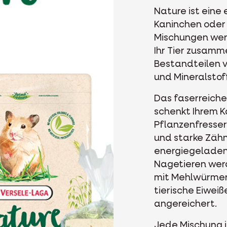
Nature ist eine 
Kaninchen oder 
Mischungen werd
Ihr Tier zusamm
Bestandteilen v
und Mineralstof
Das faserreiche
schenkt Ihrem 
Pflanzenfresse
und starke Zähn
energiegeladene
Nagetieren wer
mit Mehlwürmern
tierische Eiwei
angereichert.
Jede Mischung is