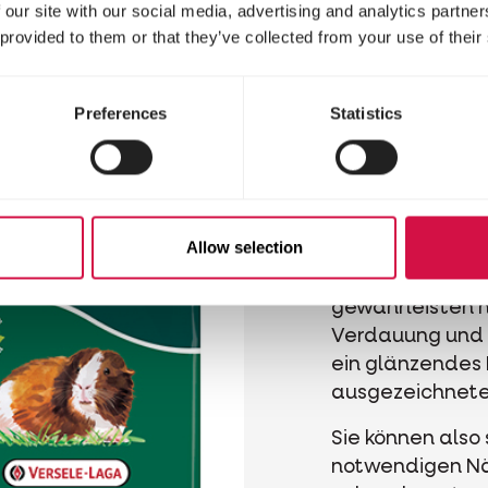
Abwechsl
 our site with our social media, advertising and analytics partn
Verwöhne
 provided to them or that they’ve collected from your use of their
Moment
Preferences
Statistics
Nature Original 
Müslis für Kani
Chinchillas.
Jede Mischung i
Allow selection
Bestandteilen a
Kräutern, Körne
gewährleisten n
Verdauung und 
ein glänzendes 
ausgezeichnete
Sie können also s
notwendigen Näh