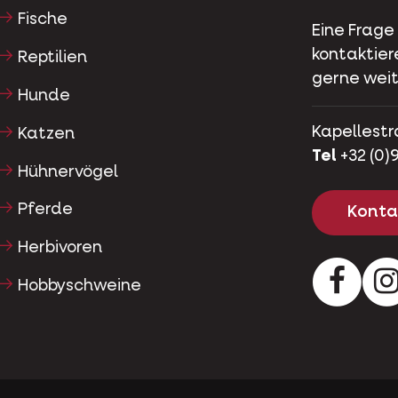
Fische
Eine Frage
kontaktier
Reptilien
gerne weit
Hunde
Kapellestr
Katzen
Tel
+32 (0)9
Hühnervögel
Pferde
Kontak
Herbivoren
Facebo
Hobbyschweine