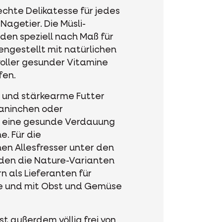
echte Delikatesse für jedes
Nagetier. Die Müsli-
en speziell nach Maß für
engestellt mit natürlichen
oller gesunder Vitamine
fen.
 und stärkearme Futter
Kaninchen oder
r eine gesunde Verdauung
e. Für die
n Allesfresser unter den
den die Nature-Varianten
 als Lieferanten für
ße und mit Obst und Gemüse
t außerdem völlig frei von