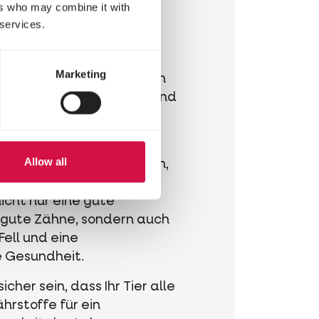
ungsreiches
ers who may combine it with
n für jeden
 services.
Marketing
ist der Klassiker unter den
nchen, Meerschweinchen und
st randvoll mit
Allow all
us der Natur, wie Gräsern,
rn, Obst und Gemüse. Die
icht nur eine gute
gute Zähne, sondern auch
Fell und eine
 Gesundheit.
icher sein, dass Ihr Tier alle
rstoffe für ein