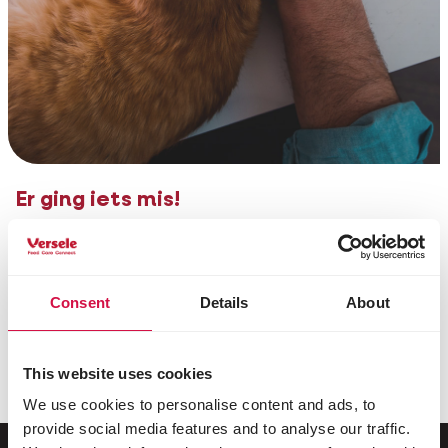
Er ging iets mis!
Helaas is het verzenden van uw bericht niet goed
verlopen.Waarschijnlijk is er een klein technisch
mankement opgetreden.
Consent
Details
About
U kunt uw bericht opnieuw proberen te verzenden,
of telefonisch met ons contact zoeken via
telefoonnummer
+32 (0)9 381 32 00
. Onze excuses
This website uses cookies
voor het ongemak.
We use cookies to personalise content and ads, to
provide social media features and to analyse our traffic.