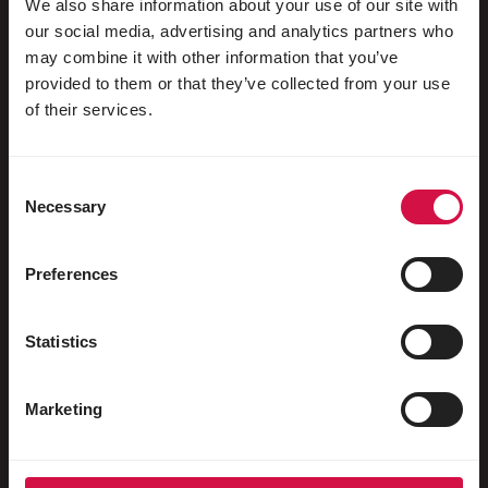
We also share information about your use of our site with
our social media, advertising and analytics partners who
may combine it with other information that you’ve
Für Ihr Tier
provided to them or that they’ve collected from your use
of their services.
Ziervögel
Freilebende Vögel
Consent
Stelzenläufer & Laufvögel
Necessary
Selection
Wasservögel
Preferences
Brieftauben
Rassetauben
Statistics
Nagetiere
Marketing
Kaninchen
Frettchen