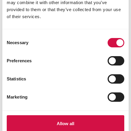
may combine it with other information that you’ve
provided to them or that they’ve collected from your use
of their services.
NAHRUNG
Consent
Chinchilla-Futter: Qualität für ein
Necessary
Selection
empfindliches Tier
Preferences
Statistics
Marketing
Allow all