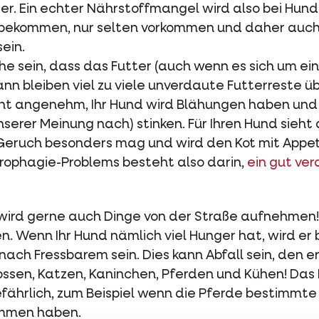
ter. Ein echter Nährstoffmangel wird also bei Hund
 bekommen, nur selten vorkommen und daher auch 
ein.
he sein, dass das Futter (auch wenn es sich um ei
Dann bleiben viel zu viele unverdaute Futterreste ü
nicht angenehm, Ihr Hund wird Blähungen haben un
nserer Meinung nach) stinken. Für Ihren Hund sieht
 Geruch besonders mag und wird den Kot mit Appeti
prophagie-Problems besteht also darin,
ein gut ver
, wird gerne auch Dinge von der Straße aufnehmen
. Wenn Ihr Hund nämlich viel Hunger hat, wird er
ach Fressbarem sein. Dies kann Abfall sein, den er
ssen, Katzen, Kaninchen, Pferden und Kühen! Das 
efährlich, zum Beispiel wenn die Pferde bestimm
mmen haben.