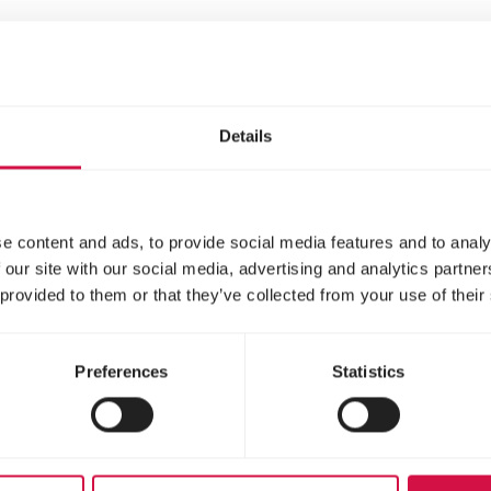
infach ein Verhalten, das sich bei deinem Hund en
en und dafür Ihre Aufmerksamkeit bekommen (ne
ufmerksamkeit), sodass er das Verhalten wiederhol
Details
Kot. Er merkt sich natürlich, dass er Kot ziemlich 
ht daran vorbeigehen.
e content and ads, to provide social media features and to analy
 our site with our social media, advertising and analytics partn
 provided to them or that they’ve collected from your use of their
Preferences
Statistics