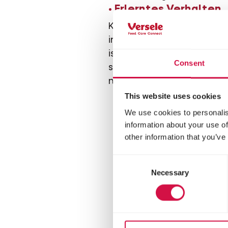
• Erlerntes Verhalten
Koprophagie ist oft auch e
irgendwann damit begonn
ist für einen Hund auch A
Consent
selbst mit dem Fressen von 
nächste Mal bestimmt nic
This website uses cookies
We use cookies to personalis
information about your use of
other information that you’ve
Consent
Necessary
Selection