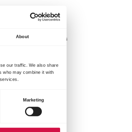
twickelt hat. Er hat
gative Aufmerksamkeit
t. Ihr Hund belohnt sich
About
lecker findet, und wird das
se our traffic. We also share
ers who may combine it with
 services.
Marketing