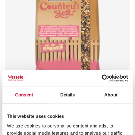
Consent
Details
About
COUNTRY'S BEST
PET PIG muesli
Flockenmischung für Schweine
This website uses cookies
We use cookies to personalise content and ads, to
provide social media features and to analyse our traffic.