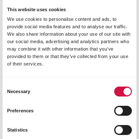
This website uses cookies
We use cookies to personalise content and ads, to
provide social media features and to analyse our traffic.
We also share information about your use of our site with
our social media, advertising and analytics partners who
may combine it with other information that you’ve
provided to them or that they’ve collected from your use
COUNTRY'S BEST
of their services.
OVIMASH 3 muesli
Mischung aus Pellets, Mais- und
Consent
Gerstenflocken ab 6 Wochen
Necessary
Selection
Preferences
Statistics