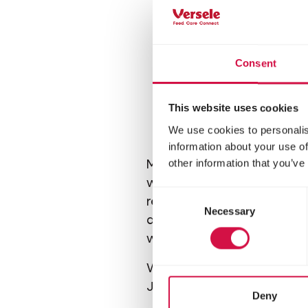
Einmal die Hühner dic
zulassen, kannst du 
das schnell gewohnt, 
Da es sehr schwierig 
Consent
dafür, dass die Kinde
Plötzliche Bewegunge
This website uses cookies
Auch die
Stimme
spie
We use cookies to personalis
deine Stimme erkennen
information about your use of
other information that you’ve
Man kann nicht alle Hühn
wagen es manchmal, Unfug z
Consent
rennen nicht zu schnell 
Necessary
Selection
die Ükkeler und Antwerpe
wie Chabos, Wyandotten 
Wusstest du, dass… Legeh
Jahren legt ein Huhn weni
Deny