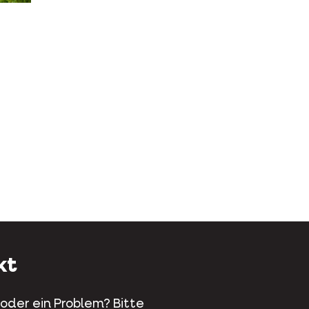
n
p teilen
il teilen
kt
 oder ein Problem? Bitte