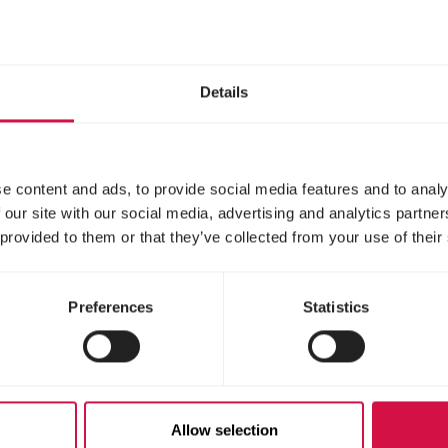
h etwas gewohnt sind, kannst du sie vorsichtig
str
sie allmählich aufheben und sogar auf den Schoß 
aber sie müssen es immer weiter fühlen, dass sie 
ist, das Vertrauen eines Huhns zurückzugewinnen,
Details
r
ruhig und langsam bewegen
, wenn sie in der Nä
n machen die Tiere schnell bange.
lt eine wichtige Rolle. Rede immer in gleicher Weis
e content and ads, to provide social media features and to analy
 und sich schnell wohl fühlen.
 our site with our social media, advertising and analytics partn
 provided to them or that they’ve collected from your use of their
errassen gleich einfach handzahm machen. Viele
u treiben. Die idealen Hühner für Kinder sind klein
und werden relativ schnell handzahm gemacht. Bel
Preferences
Statistics
ner Bartzwerg entsprechen diesen Kriterien best
und Seidenhühner sind geeignet.
ühner zwischen 20 Wochen und 2 Jahren am meist
ger regelmäßig Eier.
Allow selection