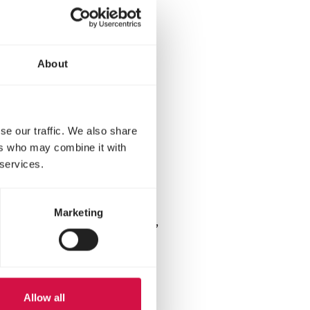
eicheln
. Wenn sie das
nehmen. Die Tiere werden
dir vertrauen können.
 sorgst du am besten
About
he der Hühner sind.
e zu ihnen, sodass sie
se our traffic. We also share
ers who may combine it with
 services.
 Kinder mögen Hühner und
, ruhig, zuverlässig,
gische Zwerghühner, wie
Marketing
immt. Auch andere Rassen,
en Eier legen? Ab 2
Allow all