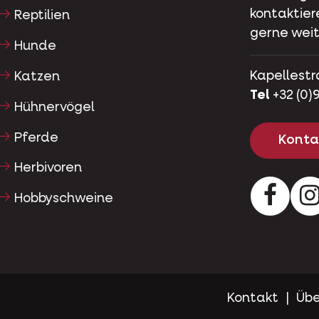
kontaktier
Reptilien
gerne weit
Hunde
Kapellestr
Katzen
Tel
+32 (0)9
Hühnervögel
Pferde
Kontak
Herbivoren
Facebo
Hobbyschweine
Kontakt
Übe