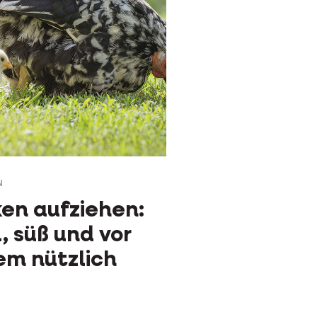
N
en aufziehen:
l, süß und vor
em nützlich