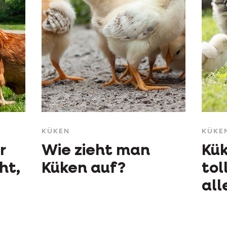
KÜKEN
KÜKE
r
Wie zieht man
Kük
ht,
Küken auf?
tol
all