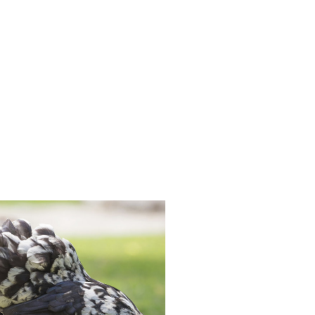
n
p teilen
il teilen