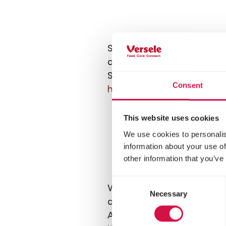
Sobald die Küken aus dem E
deshalb etwas
Gold 1&2 
Scharren, um Futter zu fi
Consent
hier alles
über den Kauf des
This website uses cookies
We use cookies to personalis
Wann
information about your use of
other information that you’ve
Consent
Wenn das Wetter warm, tro
Necessary
Selection
dritten Woche ins Freie, vo
Aufenthalt im Freien auf e