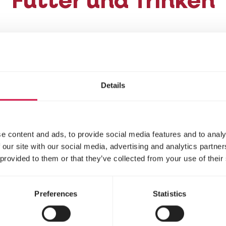
Futter und Trinken
i schlüpfen, können sie fiepen, laufen, fressen und
Mash
auf den Boden und zwischen die Sägespäne: H
nden. Stellen Sie auch eine flache Wasserschale z
Details
 richtigen Futters für (junge) Hühner!
e content and ads, to provide social media features and to analy
 dürfen Küken ins F
 our site with our social media, advertising and analytics partn
 provided to them or that they’ve collected from your use of their
cken und sonnig ist, dürfen die Küken normalerw
Preferences
Statistics
rausgesetzt der Stall ist sicher und zugluftfrei. B
ine Viertelstunde. Lassen Sie sie niemals unbeaufs