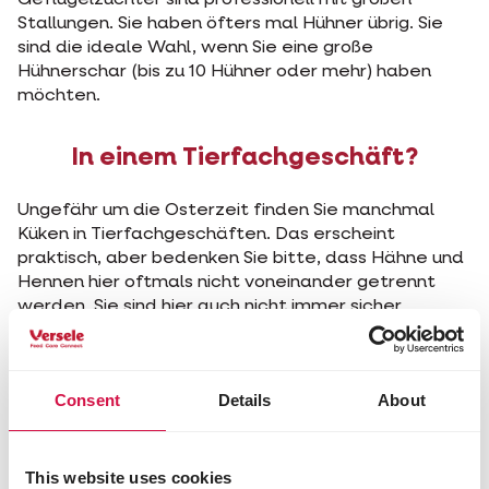
Geflügelzüchter sind professionell mit großen
Stallungen. Sie haben öfters mal Hühner übrig. Sie
sind die ideale Wahl, wenn Sie eine große
Hühnerschar (bis zu 10 Hühner oder mehr) haben
möchten.
In einem Tierfachgeschäft?
Ungefähr um die Osterzeit finden Sie manchmal
Küken in Tierfachgeschäften. Das erscheint
praktisch, aber bedenken Sie bitte, dass Hähne und
Hennen hier oftmals nicht voneinander getrennt
werden. Sie sind hier auch nicht immer sicher,
welches Geschlecht Sie kaufen.
Bei Freunden oder Nachbarn?
Consent
Details
About
Es schadet nicht, mal bei Freunden,
Familienangehörigen oder Kollegen rumzuhören, ob
This website uses cookies