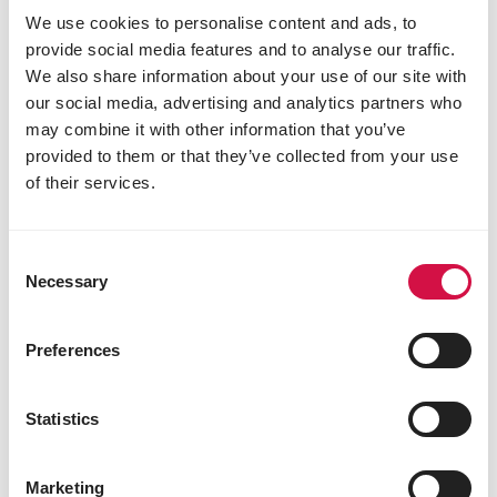
jemand ein Nest mit Küken hat. Dann können Sie mit
We use cookies to personalise content and ads, to
Sicherheit sagen, woher diese kommen.
provide social media features and to analyse our traffic.
We also share information about your use of our site with
our social media, advertising and analytics partners who
Diese Seite Teilen
may combine it with other information that you’ve
Auf Facebook teil
Auf Whatsap
Per Ma
provided to them or that they’ve collected from your use
of their services.
Consent
Für Sie ausgewählt
Necessary
Selection
Preferences
Statistics
Marketing