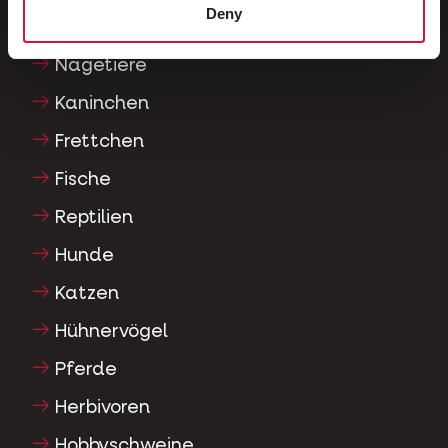
Deny
Rassetauben
Nagetiere
Kaninchen
Frettchen
Fische
Reptilien
Hunde
Katzen
Hühnervögel
Pferde
Herbivoren
Hobbyschweine