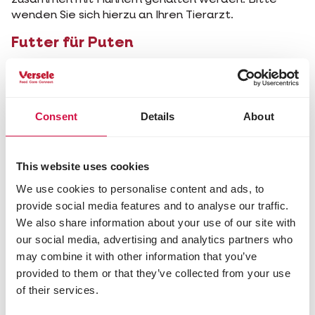
zusammen mit Hühnern gehalten werden. Bitte
wenden Sie sich hierzu an Ihren Tierarzt.
Futter für Puten
In den ersten Wochen ist es am besten, ein
zerbröckeltes
Truthahnküken-Futter
zu geben, das
reich an Eiweiß ist. Dieses Lebensmittel enthält
einen vorbeugenden Kokzidiostaten, da junge
Consent
Details
About
Truthähne sehr empfindlich auf Kokzidiose
reagieren. Hinzugefügte Kräuter und Pflanzen
verringern das Risiko von Parasiten. Nach einigen
This website uses cookies
Wochen können Sie auf
Granulat-Futter
umstellen.
We use cookies to personalise content and ads, to
Sorgen Sie außerdem für viel frisches Wasser und
provide social media features and to analyse our traffic.
Magenkiesel
oder -korn, um die Verdauung zu
We also share information about your use of our site with
unterstützen. Die Puten verwenden den darin
our social media, advertising and analytics partners who
enthaltenen Kalk, um ihre Eierschalen herzustellen.
may combine it with other information that you’ve
provided to them or that they’ve collected from your use
Diese Seite Teilen
of their services.