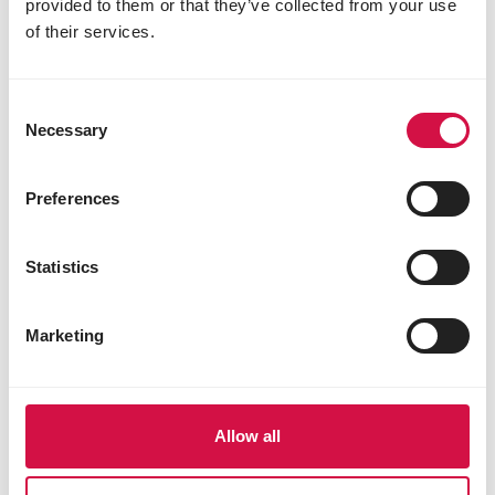
provided to them or that they’ve collected from your use
Für Sie ausgewählt
of their services.
Consent
Necessary
Selection
Preferences
Statistics
Marketing
NAHRUNG
Welche Futterstelle ist die beste für
Allow all
Gartenvögel?