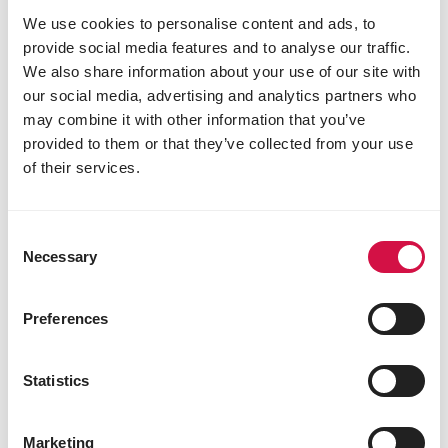
haben oft höhere Schwanzfedern und manchmal
We use cookies to personalise content and ads, to
sind sie etwas größer als Hennen. Ab 3 Monate
provide social media features and to analyse our traffic.
krähen die Hähne. Sie kriegen auch Zierbefiederung,
We also share information about your use of our site with
die Hennen nicht haben. Das Verhalten der Hähne
our social media, advertising and analytics partners who
ist außerdem auch anders, als das der Hennen. Die
may combine it with other information that you’ve
Hähnchen ringen um die Hackordnung in der Gruppe.
provided to them or that they’ve collected from your use
of their services.
Consent
Necessary
Selection
Preferences
Statistics
Marketing