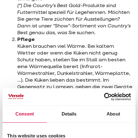
(*) Die Country's Best Gold-Produkte sind
Futtermittel speziell für Legehennen. Möchten
Sie gerne Tiere züchten für Ausstellungen?
Dann ist unser "Show"-Sortiment von Country's
Best genau das, was Sie suchen.
Pflege
Küken brauchen viel Wärme. Bei kaltem
Wetter oder wenn die Küken nicht genug
Schutz haben, stellen Sie im Stall am besten
eine Wärmequelle bereit (Infrarot-
Wärmestrahler, Dunkelstrahler, Wärmeplatte,
...). Die Küken lieben das bestimmt. Im
Gegensatz zu Lampen, geben die zwei Geräte
kein Licht ab und bringen sie den normalen Tag-
und Nachtrhythmus der Küken nicht
durcheinander.
Consent
Details
About
Wussten Sie das: Hahn oder Henne?
Erst nach einigen Wochen werden die physischen
This website uses cookies
Unterschiede zwischen Hahn und Henne klar. Hähne