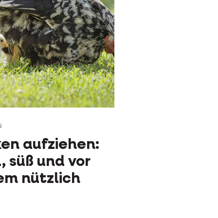
N
en aufziehen:
l, süß und vor
em nützlich