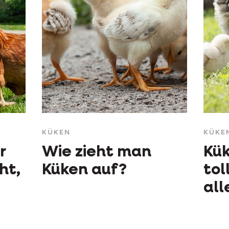
KÜKEN
KÜKE
r
Wie zieht man
Kük
ht,
Küken auf?
tol
all