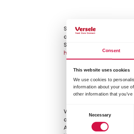
Sobald die Küken aus dem E
deshalb etwas
Gold 1&2 
Scharren, um Futter zu fi
Consent
hier alles
über den Kauf des
This website uses cookies
We use cookies to personalis
Wann
information about your use of
other information that you’ve
Consent
Wenn das Wetter warm, tro
Necessary
Selection
dritten Woche ins Freie, vo
Aufenthalt im Freien auf e