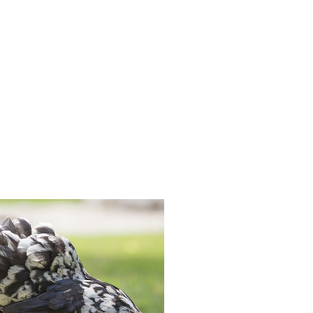
n
p teilen
il teilen