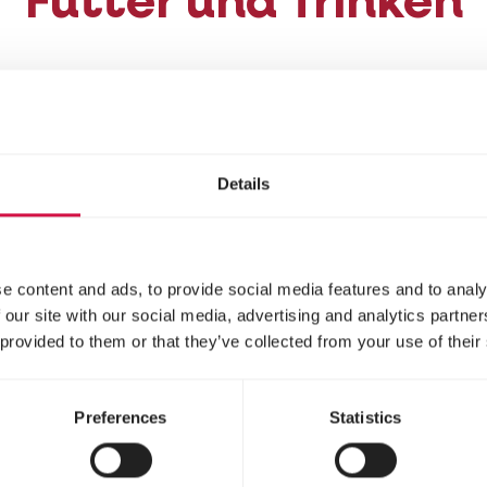
Futter und Trinken
i schlüpfen, können sie fiepen, laufen, fressen und
Mash
auf den Boden und zwischen die Sägespäne: H
nden. Stellen Sie auch eine flache Wasserschale z
Details
 richtigen Futters für (junge) Hühner!
e content and ads, to provide social media features and to analy
 dürfen Küken ins F
 our site with our social media, advertising and analytics partn
 provided to them or that they’ve collected from your use of their
cken und sonnig ist, dürfen die Küken normalerw
Preferences
Statistics
rausgesetzt der Stall ist sicher und zugluftfrei. B
ine Viertelstunde. Lassen Sie sie niemals unbeaufs