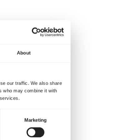
 trinken. Streuen Sie
ierdurch lernen sie zu
ur Verfügung.
Lesen Sie
About
se our traffic. We also share
reie?
ers who may combine it with
 services.
eise ab der zweiten bzw.
Marketing
egrenzen Sie ihren
ichtigt: Elstern und