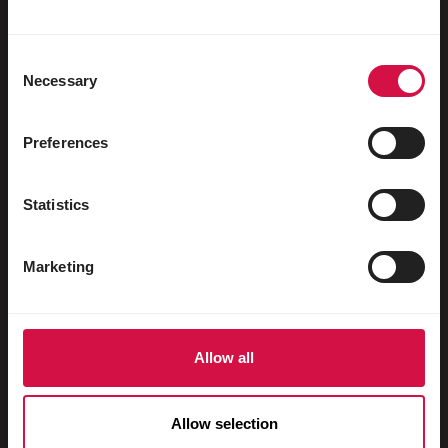
Wasservögel
Brieftauben
Consent
Necessary
Rassetauben
Selection
Nagetiere
Preferences
Kaninchen
Frettchen
Statistics
Fische
Marketing
Reptilien
Hunde
Katzen
Allow all
Hühnervögel
Allow selection
Pferde