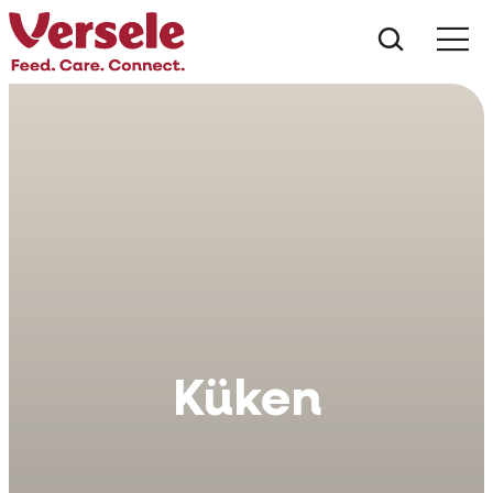
Was suc
Küken