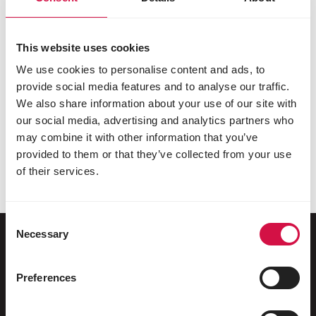
Najděte vhodné krmivo pro svá
This website uses cookies
zakrslá a svislobřichá prasátka
We use cookies to personalise content and ads, to
provide social media features and to analyse our traffic.
Dosáhněte u svých zakrslých a svislobřichých
We also share information about your use of our site with
prasátek optimálního zdraví: podávejte jim
our social media, advertising and analytics partners who
kdykoli vhodné krmivo z naší řady ve správných
may combine it with other information that you’ve
dávkách. Naše krmiva jsou sestavena na
provided to them or that they’ve collected from your use
pečlivém výběru vysoce kvalitních přírodních
surovin.
of their services.
Consent
Necessary
Selection
Pro vaše zvířátko
Preferences
Ptáci chovaní v klecích a voliérách