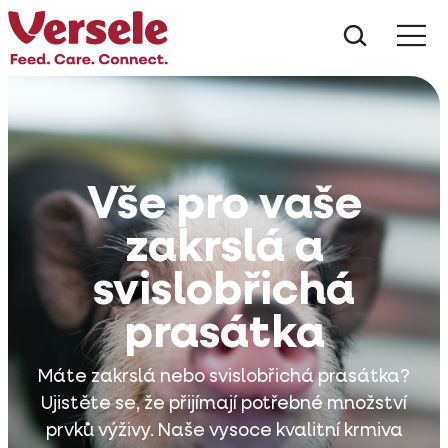
Co hled
Vše pro vaše
zakrslá a
svislobřichá
prasátka
Máte zakrslá nebo svislobřichá prasátka?
Ujistěte se, že přijímají potřebné množství
prvků výživy. Naše vysoce kvalitní krmiva