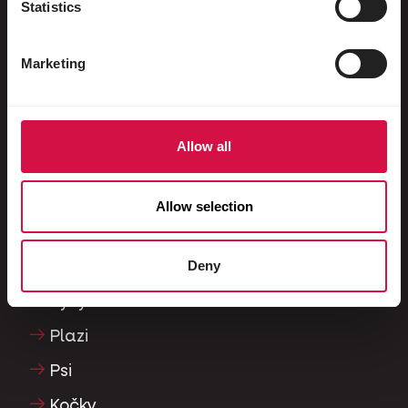
Statistics
Divoce žijící ptáci
Dlouhokřídlí & Běžci
Marketing
Vrubozobí ptáci
Poštovní holubi
Allow all
Okrasní holubi
Malí savci
Allow selection
Králíci
Deny
Fretky
Ryby
Plazi
Psi
Kočky